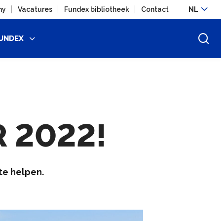
ny
Vacatures
Fundex bibliotheek
Contact
NL
UNDEX
R 2022!
te helpen.